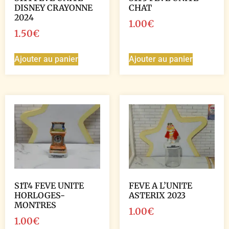
DISNEY CRAYONNE
CHAT
2024
1.00
€
1.50
€
Ajouter au panier
Ajouter au panier
S1T4 FEVE UNITE
FEVE A L’UNITE
HORLOGES-
ASTERIX 2023
MONTRES
1.00
€
1.00
€