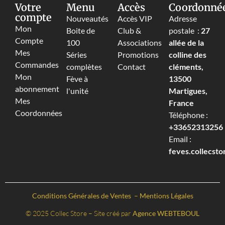
Votre
Menu
Accès
Coordonné
compte
Nouveautés
Accès VIP
Adresse
Mon
Boite de
Club &
postale :
27
Compte
100
Associations
allée de la
Mes
Séries
Promotions
colline des
Commandes
complètes
Contact
cléments,
Mon
Fève à
13500
abonnement
l'unité
Martigues,
Mes
France
Coordonnées
Téléphone :
+33652313256‬
Email :
feves.collecst
Conditions Générales de Ventes
–
Mentions Légales
© 2025 Collec Store – Site créé par
Agence WEBTEBOUL