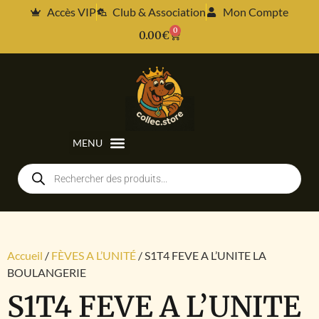
Accès VIP
Club & Association
Mon Compte
0
0.00
€
Accueil
/
FÈVES A L’UNITÉ
/ S1T4 FEVE A L’UNITE LA
BOULANGERIE
S1T4 FEVE A L’UNITE