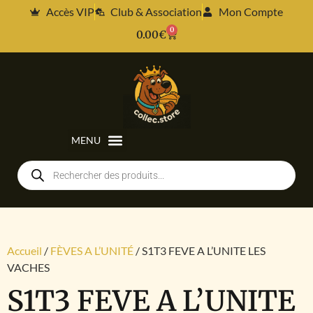
Accès VIP
Club & Association
Mon Compte
0
0.00
€
Accueil
/
FÈVES A L’UNITÉ
/ S1T3 FEVE A L’UNITE LES
VACHES
S1T3 FEVE A L’UNITE