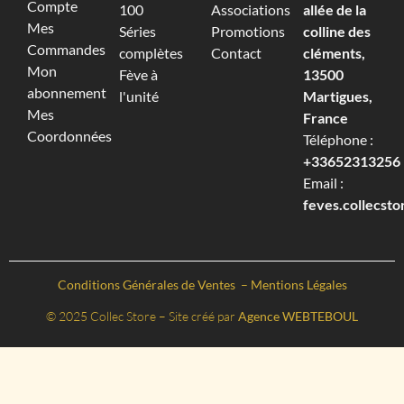
Compte
100
Associations
allée de la
Mes
Séries
Promotions
colline des
Commandes
complètes
Contact
cléments,
Mon
Fève à
13500
abonnement
l'unité
Martigues,
Mes
France
Coordonnées
Téléphone :
+33652313256‬
Email :
feves.collecst
Conditions Générales de Ventes
–
Mentions Légales
© 2025 Collec Store – Site créé par
Agence WEBTEBOUL