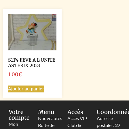
S1T4 FEVE A L’UNITE
ASTERIX 2023
1.00
€
Ajouter au panier
Votre
Menu
Accès
Coordonné
compte
Nouveautés
Accès VIP
Adresse
Mon
Boite de
Club &
postale :
27