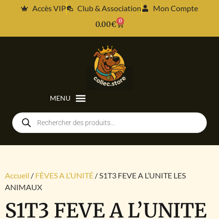
Accès VIP
Club & Association
Mon Compte
0
0.00
€
Accueil
/
FÈVES A L’UNITÉ
/ S1T3 FEVE A L’UNITE LES
ANIMAUX
S1T3 FEVE A L’UNITE