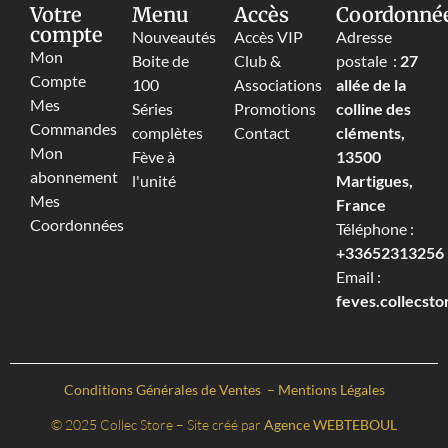
Votre
Menu
Accès
Coordonné
compte
Nouveautés
Accès VIP
Adresse
Mon
Boite de
Club &
postale :
27
Compte
100
Associations
allée de la
Mes
Séries
Promotions
colline des
Commandes
complètes
Contact
cléments,
Mon
Fève à
13500
abonnement
l'unité
Martigues,
Mes
France
Coordonnées
Téléphone :
+33652313256‬
Email :
feves.collecst
Conditions Générales de Ventes
–
Mentions Légales
© 2025 Collec Store – Site créé par
Agence WEBTEBOUL