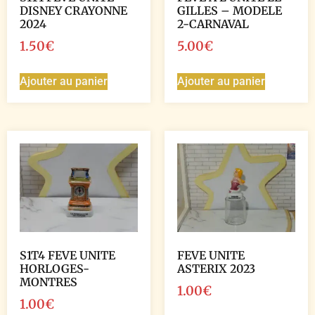
DISNEY CRAYONNE
GILLES – MODELE
2024
2-CARNAVAL
1.50
€
5.00
€
Ajouter au panier
Ajouter au panier
S1T4 FEVE UNITE
FEVE UNITE
HORLOGES-
ASTERIX 2023
MONTRES
1.00
€
1.00
€