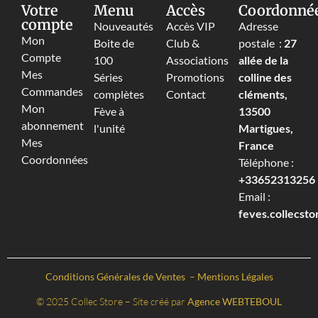
Votre
Menu
Accès
Coordonné
compte
Nouveautés
Accès VIP
Adresse
Mon
Boite de
Club &
postale :
27
Compte
100
Associations
allée de la
Mes
Séries
Promotions
colline des
Commandes
complètes
Contact
cléments,
Mon
Fève à
13500
abonnement
l'unité
Martigues,
Mes
France
Coordonnées
Téléphone :
+33652313256‬
Email :
feves.collecst
Conditions Générales de Ventes
–
Mentions Légales
© 2025 Collec Store – Site créé par
Agence WEBTEBOUL