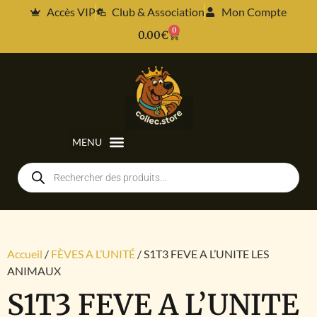
Accès VIP
Club & Association
Mon Compte
0
0.00
€
Accueil
/
FÈVES A L’UNITÉ
/ S1T3 FEVE A L’UNITE LES
ANIMAUX
S1T3 FEVE A L’UNITE