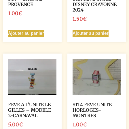
PROVENCE
DISNEY CRAYONNE
2024
1.00
€
1.50
€
Ajouter au panier
Ajouter au panier
FEVE A L’UNITE LE
S1T4 FEVE UNITE
GILLES – MODELE
HORLOGES-
2-CARNAVAL
MONTRES
5.00
€
1.00
€