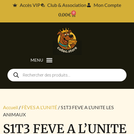
Accès VIP
Club & Association
Mon Compte
0
0.00
€
Accueil
/
FÈVES A L’UNITÉ
/ S1T3 FEVE A L’UNITE LES
ANIMAUX
S1T3 FEVE A L’UNITE