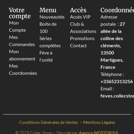
Votre
Menu
Accès
Coordonné
compte
Nouveautés
Accès VIP
Adresse
Mon
Boite de
Club &
postale :
27
Compte
100
Associations
allée de la
Mes
Séries
Promotions
colline des
Commandes
complètes
Contact
cléments,
Mon
Fève à
13500
abonnement
l'unité
Martigues,
Mes
France
Coordonnées
Téléphone :
+33652313256‬
Email :
feves.collecst
Conditions Générales de Ventes
–
Mentions Légales
© 2025 Collec Store – Site créé par
Agence WEBTEBOUL