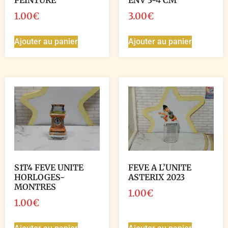
PEINTURE
ENV 3-4 CM
1.00
€
3.00
€
Ajouter au panier
Ajouter au panier
S1T4 FEVE UNITE
FEVE A L’UNITE
HORLOGES-
ASTERIX 2023
MONTRES
1.00
€
1.00
€