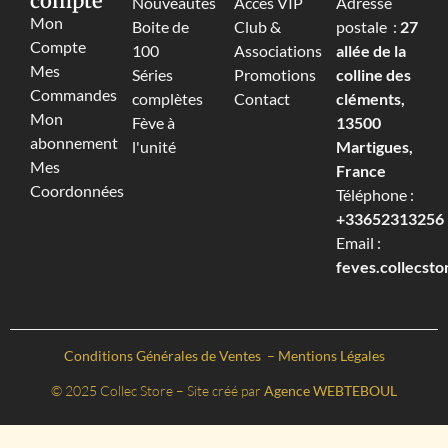
compte
Nouveautés
Accès VIP
Adresse
Mon
Boite de
Club &
postale :
27
Compte
100
Associations
allée de la
Mes
Séries
Promotions
colline des
Commandes
complètes
Contact
cléments,
Mon
Fève à
13500
abonnement
l'unité
Martigues,
Mes
France
Coordonnées
Téléphone :
+33652313256‬
Email :
feves.collecst
Conditions Générales de Ventes
–
Mentions Légales
© 2025 Collec Store – Site créé par
Agence WEBTEBOUL