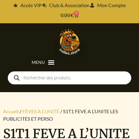
Accès VIP
Club & Association
Mon Compte
0
0.00
€
Accueil
/
FÈVES A L’UNITÉ
/ S1T1 FEVE A L’UNITE LES
PUBLICITES ET PERSO
S1T1 FEVE A L’UNITE