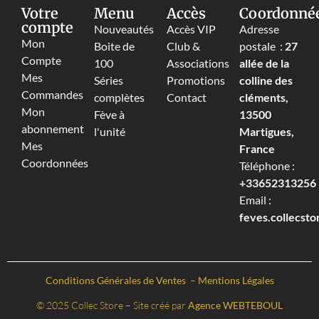
Votre
Menu
Accès
Coordonné
compte
Nouveautés
Accès VIP
Adresse
Mon
Boite de
Club &
postale :
27
Compte
100
Associations
allée de la
Mes
Séries
Promotions
colline des
Commandes
complètes
Contact
cléments,
Mon
Fève à
13500
abonnement
l'unité
Martigues,
Mes
France
Coordonnées
Téléphone :
+33652313256‬
Email :
feves.collecst
Conditions Générales de Ventes
–
Mentions Légales
© 2025 Collec Store – Site créé par
Agence WEBTEBOUL