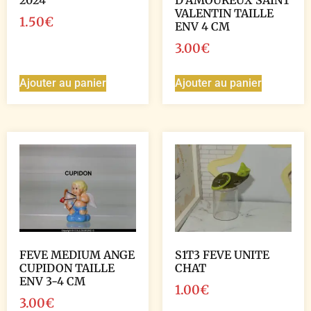
2024
D’AMOUREUX SAINT
VALENTIN TAILLE
1.50
€
ENV 4 CM
3.00
€
Ajouter au panier
Ajouter au panier
FEVE MEDIUM ANGE
S1T3 FEVE UNITE
CUPIDON TAILLE
CHAT
ENV 3-4 CM
1.00
€
3.00
€