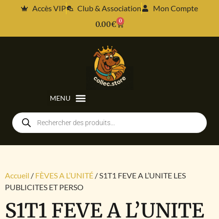
Accès VIP
Club & Association
Mon Compte
0
0.00
€
Accueil
/
FÈVES A L’UNITÉ
/ S1T1 FEVE A L’UNITE LES
PUBLICITES ET PERSO
S1T1 FEVE A L’UNITE