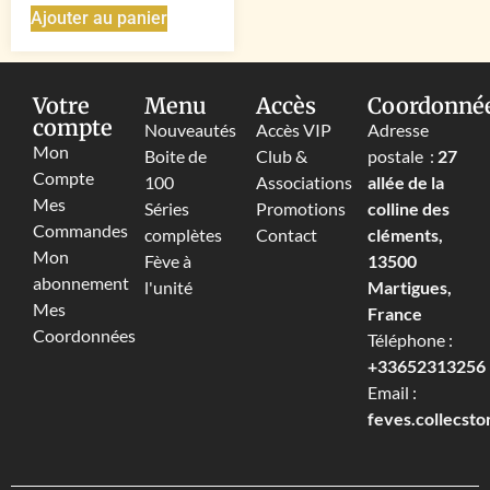
Ajouter au panier
Votre
Menu
Accès
Coordonné
compte
Nouveautés
Accès VIP
Adresse
Mon
Boite de
Club &
postale :
27
Compte
100
Associations
allée de la
Mes
Séries
Promotions
colline des
Commandes
complètes
Contact
cléments,
Mon
Fève à
13500
abonnement
l'unité
Martigues,
Mes
France
Coordonnées
Téléphone :
+33652313256‬
Email :
feves.collecst