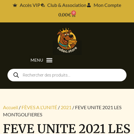
Accès VIP
Club & Association
Mon Compte
0
0.00
€
Accueil
/
FÈVES A L’UNITÉ
/
2021
/ FEVE UNITE 2021 LES
MONTGOLFIERES
FEVE UNITE 2021 LES