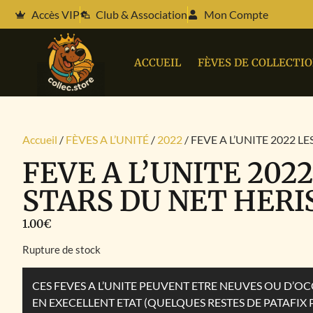
Accès VIP
Club & Association
Mon Compte
ACCUEIL
FÈVES DE COLLECTI
Accueil
/
FÈVES A L’UNITÉ
/
2022
/ FEVE A L’UNITE 2022 L
FEVE A L’UNITE 2022
STARS DU NET HERI
1.00
€
Rupture de stock
CES FEVES A L’UNITE PEUVENT ETRE NEUVES OU D’
EN EXECELLENT ETAT (QUELQUES RESTES DE PATAFIX 