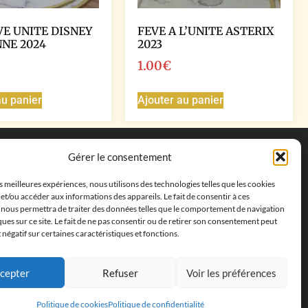
VE UNITE DISNEY
FEVE A L’UNITE ASTERIX
NE 2024
2023
1.00
€
au panier
Ajouter au panier
Coordonnées
Gérer le consentement
Adresse postale :
27 allée de la colline des
es meilleures expériences, nous utilisons des technologies telles que les cookies
cléments, 13500 Martigues, France
et/ou accéder aux informations des appareils. Le fait de consentir à ces
Téléphone : ‭
+33652313256‬
 nous permettra de traiter des données telles que le comportement de navigation
Email :
feves.collecstore@gmail.com
ques sur ce site. Le fait de ne pas consentir ou de retirer son consentement peut
t négatif sur certaines caractéristiques et fonctions.
cepter
Refuser
Voir les préférences
Politique de cookies
Politique de confidentialité