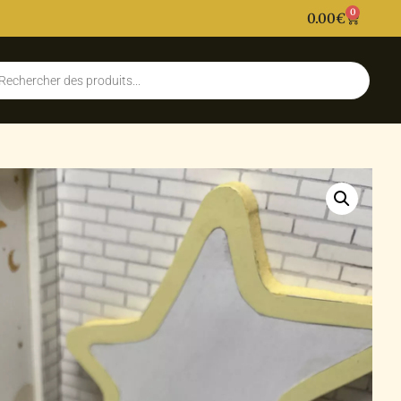
0
0.00
€