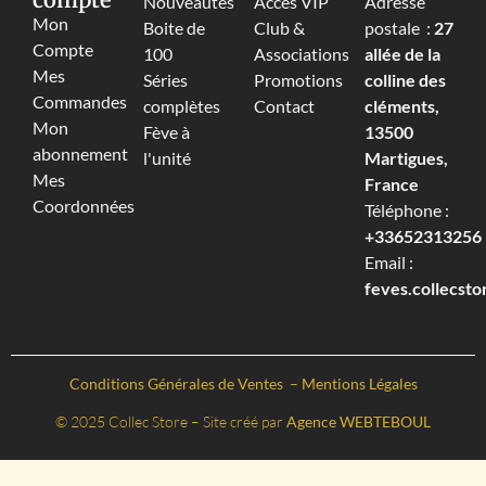
Nouveautés
Accès VIP
Adresse
Mon
Boite de
Club &
postale :
27
Compte
100
Associations
allée de la
Mes
Séries
Promotions
colline des
Commandes
complètes
Contact
cléments,
Mon
Fève à
13500
abonnement
l'unité
Martigues,
Mes
France
Coordonnées
Téléphone :
+33652313256‬
Email :
feves.collecst
Conditions Générales de Ventes
–
Mentions Légales
© 2025 Collec Store – Site créé par
Agence WEBTEBOUL