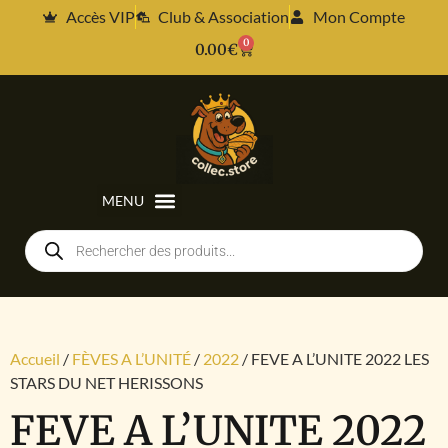
Accès VIP
Club & Association
Mon Compte
0
0.00
€
Accueil
/
FÈVES A L’UNITÉ
/
2022
/ FEVE A L’UNITE 2022 LES
STARS DU NET HERISSONS
FEVE A L’UNITE 2022