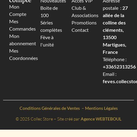
Nouveautés
Accès VIP
Adresse
Mon
Boite de
Club &
postale :
27
Compte
100
Associations
allée de la
Mes
Séries
Promotions
colline des
Commandes
complètes
Contact
cléments,
Mon
Fève à
13500
abonnement
l'unité
Martigues,
Mes
France
Coordonnées
Téléphone :
+33652313256‬
Email :
feves.collecst
Conditions Générales de Ventes
–
Mentions Légales
© 2025 Collec Store – Site créé par
Agence WEBTEBOUL