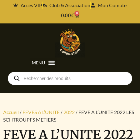
Accès VIP
Club & Association
Mon Compte
0
0.00
€
Accueil
/
FÈVES A L’UNITÉ
/
2022
/ FEVE A L’UNITE 2022 LES
SCHTROUPFS METIERS
FEVE A L’UNITE 2022