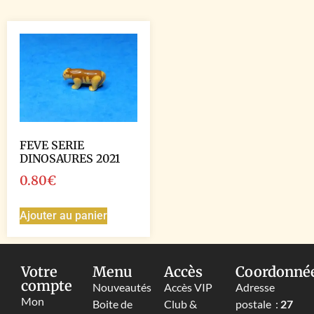
FEVE SERIE
DINOSAURES 2021
0.80
€
Ajouter au panier
Votre
Menu
Accès
Coordonné
compte
Nouveautés
Accès VIP
Adresse
Mon
Boite de
Club &
postale :
27