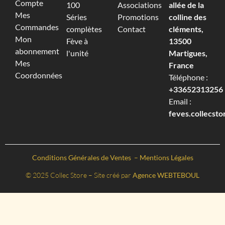
Compte
100
Associations
allée de la
Mes
Séries
Promotions
colline des
Commandes
complètes
Contact
cléments,
Mon
Fève à
13500
abonnement
l'unité
Martigues,
Mes
France
Coordonnées
Téléphone :
+33652313256‬
Email :
feves.collecst
Conditions Générales de Ventes
–
Mentions Légales
© 2025 Collec Store – Site créé par
Agence WEBTEBOUL