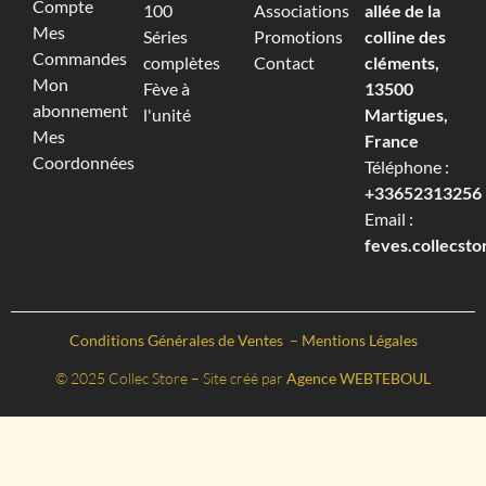
Compte
100
Associations
allée de la
Mes
Séries
Promotions
colline des
Commandes
complètes
Contact
cléments,
Mon
Fève à
13500
abonnement
l'unité
Martigues,
Mes
France
Coordonnées
Téléphone :
+33652313256‬
Email :
feves.collecst
Conditions Générales de Ventes
–
Mentions Légales
© 2025 Collec Store – Site créé par
Agence WEBTEBOUL