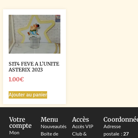
S1T4 FEVE A L’UNITE
ASTERIX 2023
1.00
€
Ajouter au panier
Votre
Menu
Accès
Coordonné
compte
Nouveautés
Accès VIP
Adresse
Mon
Boite de
Club &
postale :
27