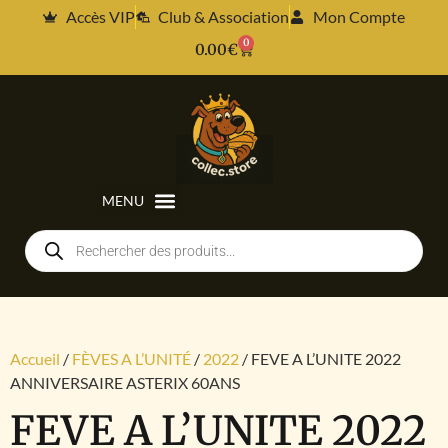
Accès VIP
Club & Association
Mon Compte
0
0.00
€
Accueil
/
FÈVES A L’UNITÉ
/
2022
/ FEVE A L’UNITE 2022
ANNIVERSAIRE ASTERIX 60ANS
FEVE A L’UNITE 2022