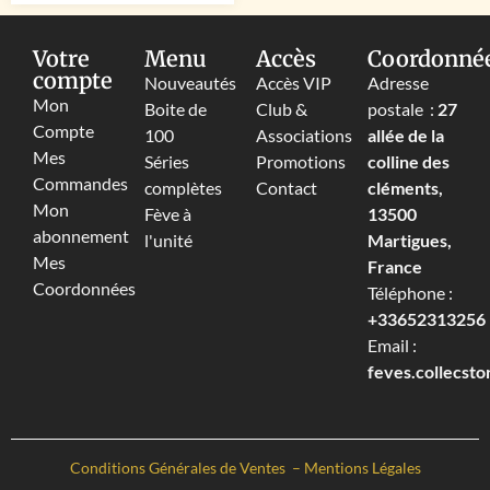
Votre
Menu
Accès
Coordonné
compte
Nouveautés
Accès VIP
Adresse
Mon
Boite de
Club &
postale :
27
Compte
100
Associations
allée de la
Mes
Séries
Promotions
colline des
Commandes
complètes
Contact
cléments,
Mon
Fève à
13500
abonnement
l'unité
Martigues,
Mes
France
Coordonnées
Téléphone :
+33652313256‬
Email :
feves.collecst
Conditions Générales de Ventes
–
Mentions Légales