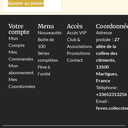
Ajouter au panier
Votre
Menu
Accès
Coordonné
compte
Nouveautés
Accès VIP
Adresse
Mon
Boite de
Club &
postale :
27
Compte
100
Associations
allée de la
Mes
Séries
Promotions
colline des
Commandes
complètes
Contact
cléments,
Mon
Fève à
13500
abonnement
l'unité
Martigues,
Mes
France
Coordonnées
Téléphone :
+33652313256‬
Email :
feves.collecst