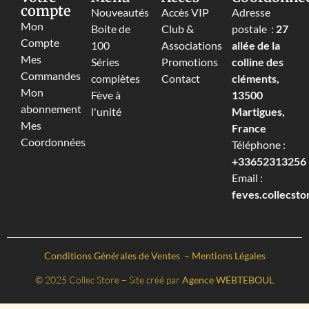
compte
Nouveautés
Accès VIP
Adresse
Mon
Boite de
Club &
postale :
27
Compte
100
Associations
allée de la
Mes
Séries
Promotions
colline des
Commandes
complètes
Contact
cléments,
Mon
Fève à
13500
abonnement
l'unité
Martigues,
Mes
France
Coordonnées
Téléphone :
+33652313256‬
Email :
feves.collecst
Conditions Générales de Ventes
–
Mentions Légales
© 2025 Collec Store – Site créé par
Agence WEBTEBOUL