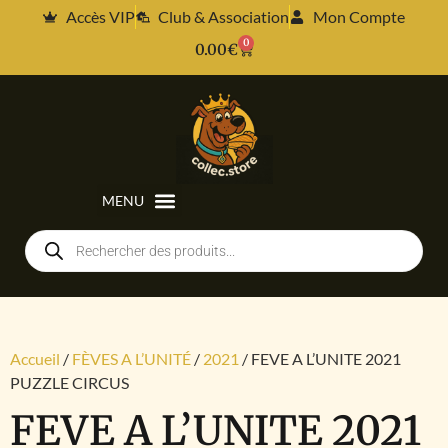
Accès VIP
Club & Association
Mon Compte
0
0.00
€
Accueil
/
FÈVES A L’UNITÉ
/
2021
/ FEVE A L’UNITE 2021
PUZZLE CIRCUS
FEVE A L’UNITE 2021