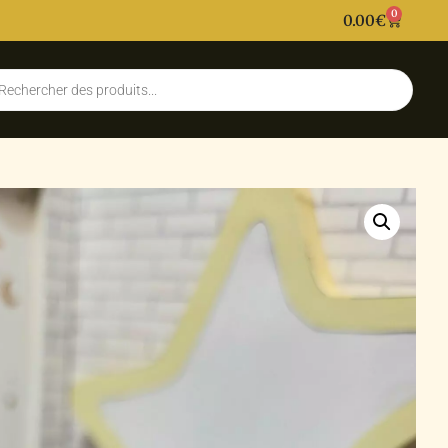
0
0.00
€