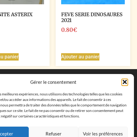
NITE ASTERIX
FEVE SERIE DINOSAURES
2021
0.80
€
au panier
Ajouter au panier
Coordonnées
Gérer le consentement
Adresse postale :
27 allée de la colline des
es meilleures expériences, nous utilisons des technologies telles que les cookies
cléments, 13500 Martigues, France
et/ou accéder aux informations des appareils. Le fait de consentir à ces
Téléphone : ‭
+33652313256‬
 nous permettra de traiter des données telles que le comportement de navigation
Email :
feves.collecstore@gmail.com
ques sur ce site. Le fait de ne pas consentir ou de retirer son consentement peut
t négatif sur certaines caractéristiques et fonctions.
cepter
Refuser
Voir les préférences