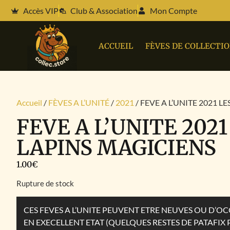
Accès VIP
Club & Association
Mon Compte
ACCUEIL
FÈVES DE COLLECTI
Accueil
/
FÈVES A L’UNITÉ
/
2021
/ FEVE A L’UNITE 2021 L
FEVE A L’UNITE 2021
LAPINS MAGICIENS
1.00
€
Rupture de stock
CES FEVES A L’UNITE PEUVENT ETRE NEUVES OU D’
EN EXECELLENT ETAT (QUELQUES RESTES DE PATAFIX 