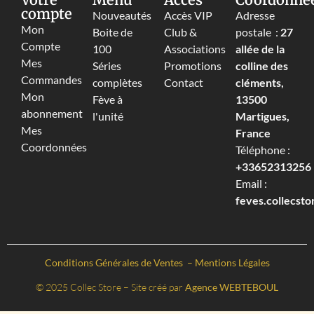
compte
Nouveautés
Accès VIP
Adresse
Mon
Boite de
Club &
postale :
27
Compte
100
Associations
allée de la
Mes
Séries
Promotions
colline des
Commandes
complètes
Contact
cléments,
Mon
Fève à
13500
abonnement
l'unité
Martigues,
Mes
France
Coordonnées
Téléphone :
+33652313256‬
Email :
feves.collecst
Conditions Générales de Ventes
–
Mentions Légales
© 2025 Collec Store – Site créé par
Agence WEBTEBOUL