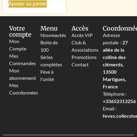
Ajouter au panier
Votre
Menu
Accès
Coordonné
compte
Nouveautés
Accès VIP
Adresse
Mon
Boite de
Club &
postale :
27
Compte
100
Associations
allée de la
Mes
Séries
Promotions
colline des
Commandes
complètes
Contact
cléments,
Mon
Fève à
13500
abonnement
l'unité
Martigues,
Mes
France
Coordonnées
Téléphone :
+33652313256‬
Email :
feves.collecst