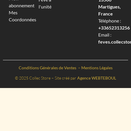
abonnement
l'unité
Martigues,
Mes
France
Coordonnées
Téléphone :
+33652313256‬
Email :
feves.collecst
Conditions Générales de Ventes
–
Mentions Légales
© 2025 Collec Store – Site créé par
Agence WEBTEBOUL