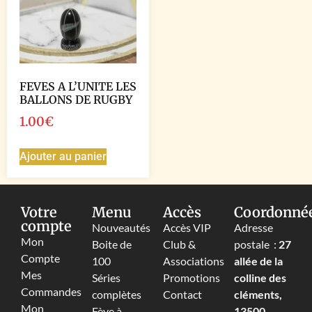
FEVES A L’UNITE LES
BALLONS DE RUGBY
1.00
€
Ajouter au panier
Votre
Menu
Accès
Coordonné
compte
Nouveautés
Accès VIP
Adresse
Mon
Boite de
Club &
postale :
27
Compte
100
Associations
allée de la
Mes
Séries
Promotions
colline des
Commandes
complètes
Contact
cléments,
Mon
Fève à
13500