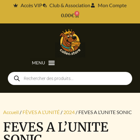
Accès VIP
Club & Association
Mon Compte
0
0.00
€
Accueil
/
FÈVES A L’UNITÉ
/
2024
/ FEVES A L’UNITE SONIC
FEVES A L’UNITE
SONIC