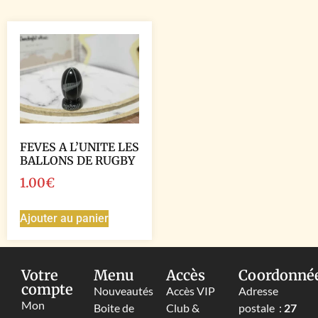
FEVES A L’UNITE LES
BALLONS DE RUGBY
1.00
€
Ajouter au panier
Votre
Menu
Accès
Coordonné
compte
Nouveautés
Accès VIP
Adresse
Mon
Boite de
Club &
postale :
27