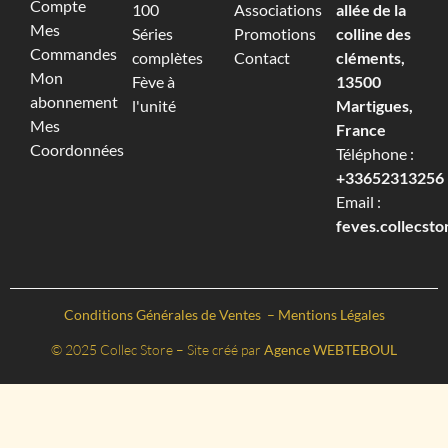
Compte
100
Associations
allée de la
Mes
Séries
Promotions
colline des
Commandes
complètes
Contact
cléments,
Mon
Fève à
13500
abonnement
l'unité
Martigues,
Mes
France
Coordonnées
Téléphone :
+33652313256‬
Email :
feves.collecst
Conditions Générales de Ventes
–
Mentions Légales
© 2025 Collec Store – Site créé par
Agence WEBTEBOUL