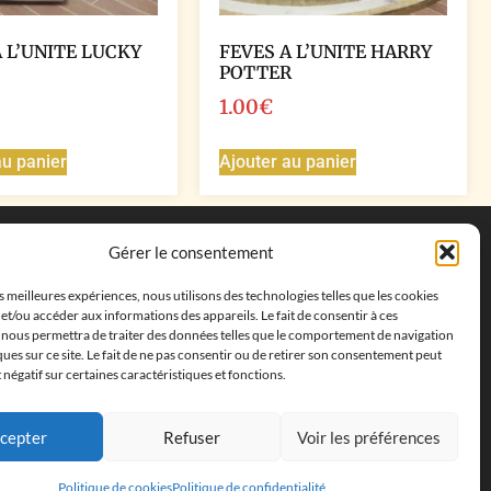
A L’UNITE LUCKY
FEVES A L’UNITE HARRY
POTTER
1.00
€
au panier
Ajouter au panier
Coordonnées
Gérer le consentement
Adresse postale :
27 allée de la colline des
es meilleures expériences, nous utilisons des technologies telles que les cookies
cléments, 13500 Martigues, France
et/ou accéder aux informations des appareils. Le fait de consentir à ces
Téléphone : ‭
+33652313256‬
 nous permettra de traiter des données telles que le comportement de navigation
Email :
feves.collecstore@gmail.com
ques sur ce site. Le fait de ne pas consentir ou de retirer son consentement peut
t négatif sur certaines caractéristiques et fonctions.
cepter
Refuser
Voir les préférences
Politique de cookies
Politique de confidentialité