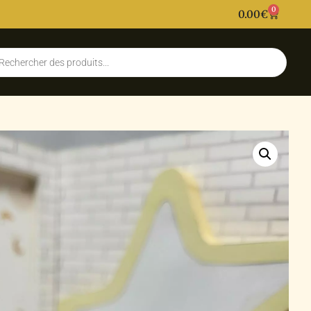
0
0.00
€