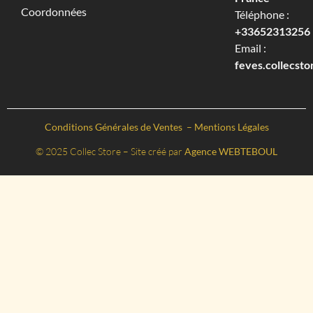
Coordonnées
Téléphone :
+33652313256‬
Email :
feves.collecst
Conditions Générales de Ventes
–
Mentions Légales
© 2025 Collec Store – Site créé par
Agence WEBTEBOUL