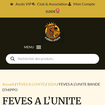
Accès VIP
Club & Association
Mon Compte
0
0.00
€
Accueil
/
FÈVES A L’UNITÉ
/
2024
/ FEVES A L’UNITE BANDE
D’HIPPO
FEVES A L’UNITE