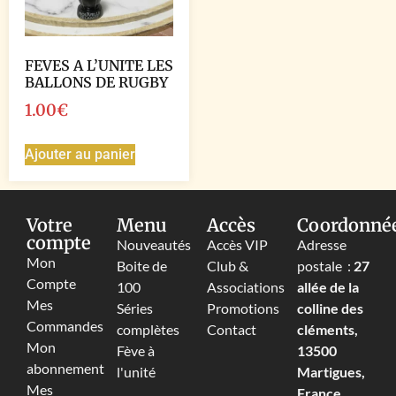
FEVES A L’UNITE LES
BALLONS DE RUGBY
1.00
€
Ajouter au panier
Votre
Menu
Accès
Coordonné
compte
Nouveautés
Accès VIP
Adresse
Mon
Boite de
Club &
postale :
27
Compte
100
Associations
allée de la
Mes
Séries
Promotions
colline des
Commandes
complètes
Contact
cléments,
Mon
Fève à
13500
abonnement
l'unité
Martigues,
Mes
France