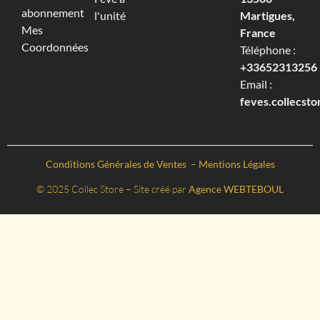
abonnement
l'unité
Martigues,
Mes
France
Coordonnées
Téléphone :
+33652313256‬
Email :
feves.collecst
Conditions Générales de Ventes
–
Mentions Légales
© 2025 Collec Store – Site créé par
Agence WEBTEBOUL