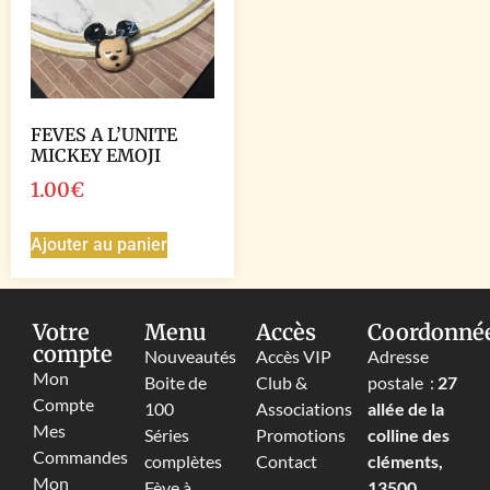
FEVES A L’UNITE
MICKEY EMOJI
1.00
€
Ajouter au panier
Votre
Menu
Accès
Coordonné
compte
Nouveautés
Accès VIP
Adresse
Mon
Boite de
Club &
postale :
27
Compte
100
Associations
allée de la
Mes
Séries
Promotions
colline des
Commandes
complètes
Contact
cléments,
Mon
Fève à
13500