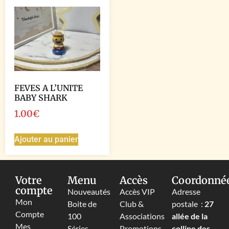
FEVES A L’UNITE
BABY SHARK
1.00
€
Ajouter au panier
Votre
Menu
Accès
Coordonné
compte
Nouveautés
Accès VIP
Adresse
Mon
Boite de
Club &
postale :
27
Compte
100
Associations
allée de la
Mes
Séries
Promotions
colline des