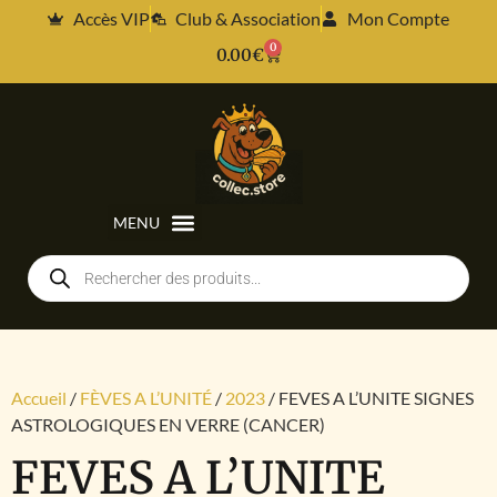
Accès VIP
Club & Association
Mon Compte
0
0.00
€
Accueil
/
FÈVES A L’UNITÉ
/
2023
/ FEVES A L’UNITE SIGNES
ASTROLOGIQUES EN VERRE (CANCER)
FEVES A L’UNITE