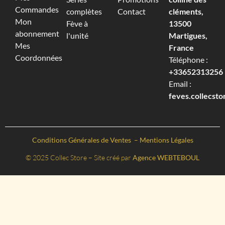
Commandes
complètes
Contact
cléments,
Mon
Fève à
13500
abonnement
l'unité
Martigues,
Mes
France
Coordonnées
Téléphone :
+33652313256‬
Email :
feves.collecst
Conditions Générales de Ventes
–
Mentions Légales
© 2025 Collec Store – Site créé par
Agence WEBTEBOUL