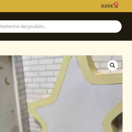
0
0.00
€