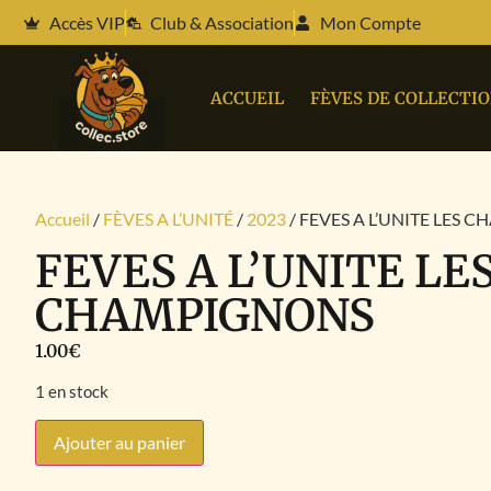
Accès VIP
Club & Association
Mon Compte
ACCUEIL
FÈVES DE COLLECTI
Accueil
/
FÈVES A L’UNITÉ
/
2023
/ FEVES A L’UNITE LES
FEVES A L’UNITE LE
CHAMPIGNONS
1.00
€
1 en stock
Ajouter au panier