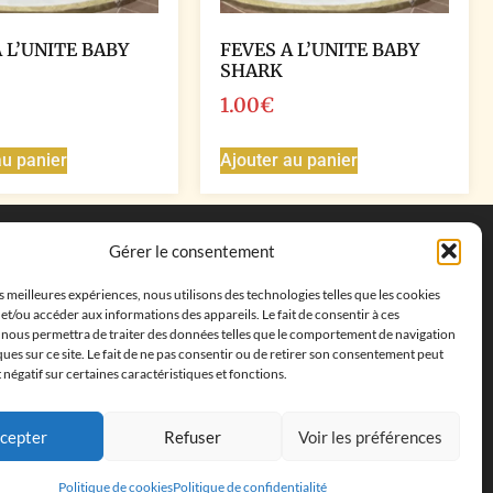
 L’UNITE BABY
FEVES A L’UNITE BABY
SHARK
1.00
€
au panier
Ajouter au panier
Coordonnées
Gérer le consentement
Adresse postale :
27 allée de la colline des
es meilleures expériences, nous utilisons des technologies telles que les cookies
cléments, 13500 Martigues, France
et/ou accéder aux informations des appareils. Le fait de consentir à ces
Téléphone : ‭
+33652313256‬
 nous permettra de traiter des données telles que le comportement de navigation
Email :
feves.collecstore@gmail.com
ques sur ce site. Le fait de ne pas consentir ou de retirer son consentement peut
t négatif sur certaines caractéristiques et fonctions.
cepter
Refuser
Voir les préférences
Politique de cookies
Politique de confidentialité