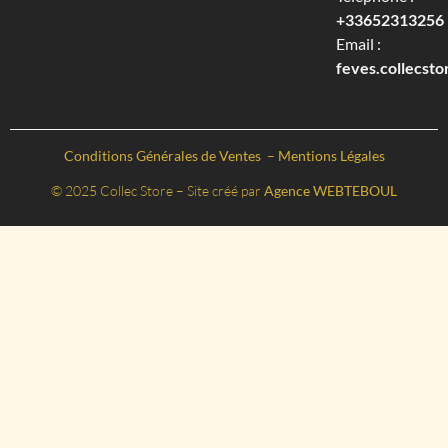
+33652313256‬
Email :
feves.collecst
Conditions Générales de Ventes
–
Mentions Légales
© 2025 Collec Store – Site créé par
Agence WEBTEBOUL