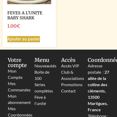
FEVES A L’UNITE
BABY SHARK
1.00
€
Ajouter au panier
Votre
Menu
Accès
Coordonné
compte
Nouveautés
Accès VIP
Adresse
Mon
Boite de
Club &
postale :
27
Compte
100
Associations
allée de la
Mes
Séries
Promotions
colline des
Commandes
complètes
Contact
cléments,
Mon
Fève à
13500
abonnement
l'unité
Martigues,
Mes
France
Coordonnées
Téléphone :