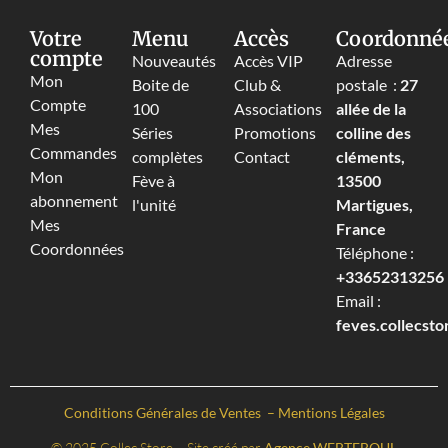
Votre
Menu
Accès
Coordonné
compte
Nouveautés
Accès VIP
Adresse
Mon
Boite de
Club &
postale :
27
Compte
100
Associations
allée de la
Mes
Séries
Promotions
colline des
Commandes
complètes
Contact
cléments,
Mon
Fève à
13500
abonnement
l'unité
Martigues,
Mes
France
Coordonnées
Téléphone :
+33652313256‬
Email :
feves.collecst
Conditions Générales de Ventes
–
Mentions Légales
© 2025 Collec Store – Site créé par
Agence WEBTEBOUL