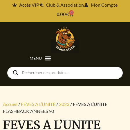
Accès VIP
Club & Association
Mon Compte
0
0.00
€
Accueil
/
FÈVES A L’UNITÉ
/
2023
/ FEVES A L’UNITE
FLASHBACK ANNEES 90
FEVES A L’UNITE