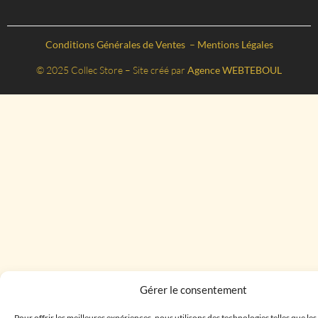
Conditions Générales de Ventes
–
Mentions Légales
© 2025 Collec Store – Site créé par
Agence WEBTEBOUL
Gérer le consentement
Pour offrir les meilleures expériences, nous utilisons des technologies telles que le