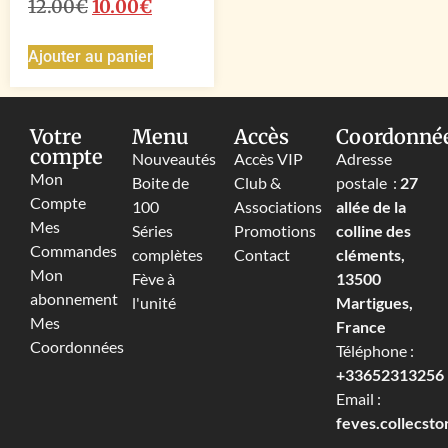
12.00
€
10.00
€
Ajouter au panier
Votre
Menu
Accès
Coordonné
compte
Nouveautés
Accès VIP
Adresse
Mon
Boite de
Club &
postale :
27
Compte
100
Associations
allée de la
Mes
Séries
Promotions
colline des
Commandes
complètes
Contact
cléments,
Mon
Fève à
13500
abonnement
l'unité
Martigues,
Mes
France
Coordonnées
Téléphone :
+33652313256‬
Email :
feves.collecst