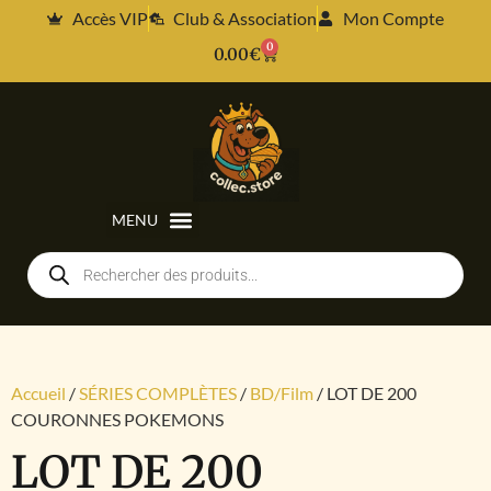
Accès VIP
Club & Association
Mon Compte
0
0.00
€
Accueil
/
SÉRIES COMPLÈTES
/
BD/Film
/ LOT DE 200
COURONNES POKEMONS
LOT DE 200