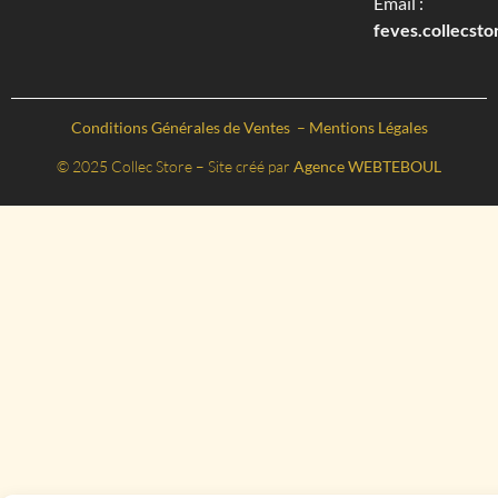
Email :
feves.collecst
Conditions Générales de Ventes
–
Mentions Légales
© 2025 Collec Store – Site créé par
Agence WEBTEBOUL