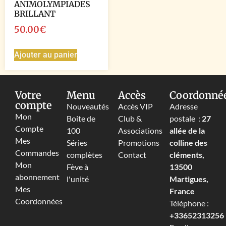
ANIMOLYMPIADES
BRILLANT
50.00
€
Ajouter au panier
Votre
Menu
Accès
Coordonné
compte
Nouveautés
Accès VIP
Adresse
Mon
Boite de
Club &
postale :
27
Compte
100
Associations
allée de la
Mes
Séries
Promotions
colline des
Commandes
complètes
Contact
cléments,
Mon
Fève à
13500
abonnement
l'unité
Martigues,
Mes
France
Coordonnées
Téléphone :
+33652313256‬