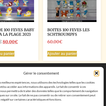
E 100 FEVES BABY
BOITES 100 FEVES LES
A LA PLAGE 2023
SCHTROUMPFS
€
80.00
€
60.00
€
au panier
Ajouter au panier
Coordonnées
Gérer le consentement
Adresse postale :
27 allée de la colline des
es meilleures expériences, nous utilisons des technologies telles que les cookies
cléments, 13500 Martigues, France
et/ou accéder aux informations des appareils. Le fait de consentir à ces
Téléphone : ‭
+33652313256‬
 nous permettra de traiter des données telles que le comportement de navigation
Email :
feves.collecstore@gmail.com
ques sur ce site. Le fait de ne pas consentir ou de retirer son consentement peut
t négatif sur certaines caractéristiques et fonctions.