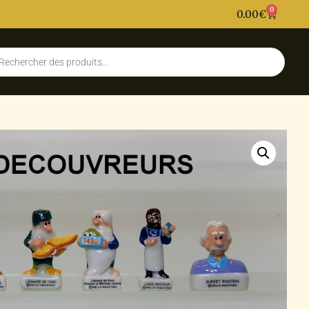
0
0.00
€