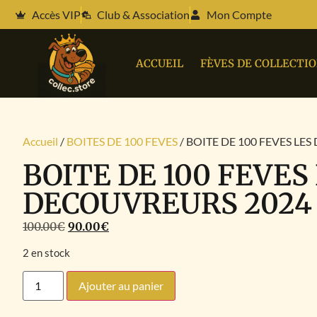
Accès VIP
Club & Association
Mon Compte
ACCUEIL
FÈVES DE COLLECTI
Accueil
/
BOITES DE 100 FEVES
/ BOITE DE 100 FEVES LE
BOITE DE 100 FEVES
DECOUVREURS 2024
100.00
€
90.00
€
2 en stock
Ajouter au panier