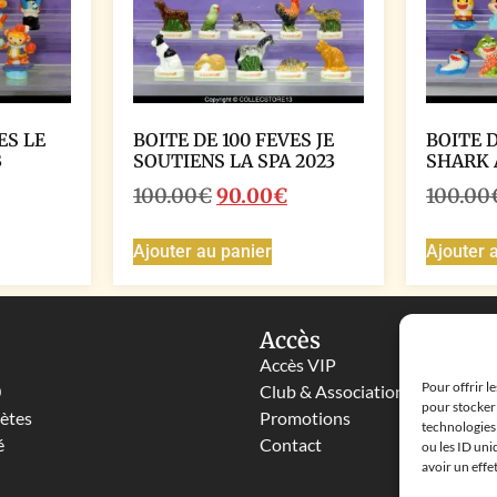
ES LE
BOITE DE 100 FEVES JE
BOITE D
3
SOUTIENS LA SPA 2023
SHARK 
100.00
€
90.00
€
100.00
Ajouter au panier
Ajouter 
Accès
Accès VIP
Pour offrir l
0
Club & Associations
pour stocker 
lètes
Promotions
technologies
é
Contact
ou les ID uni
avoir un effe