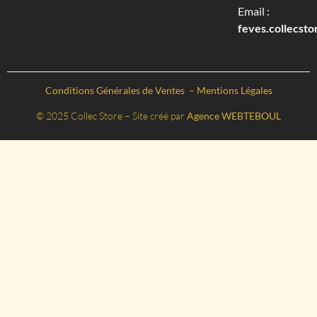
Email :
feves.collecst
Conditions Générales de Ventes
–
Mentions Légales
© 2025 Collec Store – Site créé par
Agence WEBTEBOUL