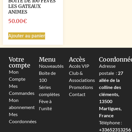
BOITE DE 100 FEVES
LES GATEAUX
ANIMES
50.00
€
Ajouter au panier
Votre
Menu
Accès
Coordonné
compte
Nouveautés
Accès VIP
Adresse
Mon
Boite de
Club &
postale :
27
Compte
100
Associations
allée de la
Mes
Séries
Promotions
colline des
Commandes
complètes
Contact
cléments,
Mon
Fève à
13500
abonnement
l'unité
Martigues,
Mes
France
Coordonnées
Téléphone :
+33652313256‬