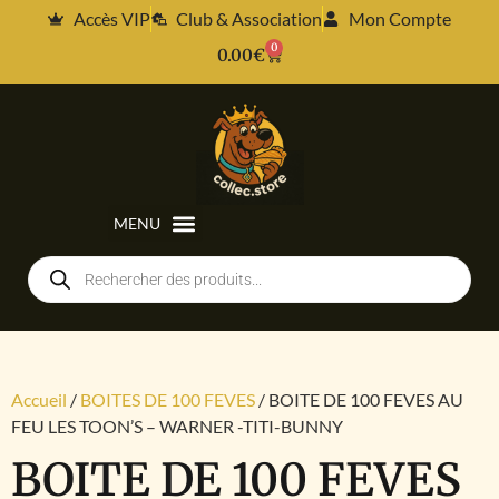
Accès VIP
Club & Association
Mon Compte
0
0.00
€
Accueil
/
BOITES DE 100 FEVES
/ BOITE DE 100 FEVES AU
FEU LES TOON’S – WARNER -TITI-BUNNY
BOITE DE 100 FEVES