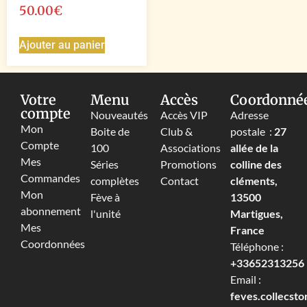
50.00
€
Ajouter au panier
Votre
Menu
Accès
Coordonné
compte
Nouveautés
Accès VIP
Adresse
Mon
Boite de
Club &
postale :
27
Compte
100
Associations
allée de la
Mes
Séries
Promotions
colline des
Commandes
complètes
Contact
cléments,
Mon
Fève à
13500
abonnement
l'unité
Martigues,
Mes
France
Coordonnées
Téléphone :
+33652313256‬
Email :
feves.collecst