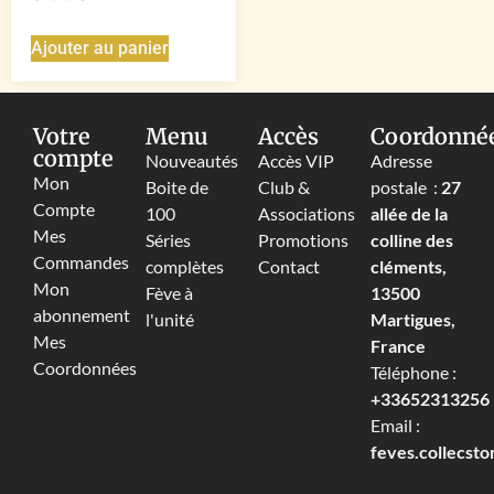
Ajouter au panier
Votre
Menu
Accès
Coordonné
compte
Nouveautés
Accès VIP
Adresse
Mon
Boite de
Club &
postale :
27
Compte
100
Associations
allée de la
Mes
Séries
Promotions
colline des
Commandes
complètes
Contact
cléments,
Mon
Fève à
13500
abonnement
l'unité
Martigues,
Mes
France
Coordonnées
Téléphone :
+33652313256‬
Email :
feves.collecst